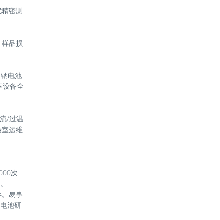
扰精密测
、样品损
；钠电池
室设备全
流/过温
验室运维
00次
障。
弃。易事
、电池研