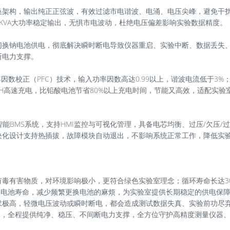
换架构，输出纯正正弦波，有效过滤市电谐波、电涌、电压尖峰，避免干
0KVA大功率稳定输出，无惧市电波动，杜绝电压偏差影响实验数据精度。
切换钠电池供电，彻底解决瞬时断电导致仪器重启、实验中断、数据丢失
断电力支撑。
因数校正（PFC）技术，输入功率因数高达0.99以上，谐波电流低于3%
1H高速充电，比铅酸电池节省80%以上充电时间，节能又高效，适配实验
能BMS系统，支持HMI监控与可视化管理，具备电芯均衡、过压/欠压/过
块化设计支持热插拔，故障模块自动退出，不影响系统正常工作，降低实
毒有害物质，对环境影响极小，更符合绿色实验室理念；循环寿命长达30
统铅酸电池寿命，减少频繁更换电池的麻烦，为实验室提供长期稳定的供电保
求极高，轻微电压波动或瞬时断电，都会造成测试数据失真、实验前功尽
量身打造，全程提供纯净、稳压、不间断电力支撑，全方位守护高精度测量仪器