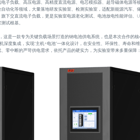
流电子负载、高压电源、高精度直流电源、电芯模拟器、超导磁体电源等
业自动化等领域，大量落地研发实验室、检测实验室，适配新能源汽车、
旗下交直流电子负载，更是实验室电源老化测试、电池放电性能评估、U
室测试根基。
S设备，这是一款专为关键负载场景打造的钠电池供电系统，也是本次合作的
S主机深度集成，实现“主机+电池”一体化设计，在安全性、环保性、寿命和
扰、零中断的严苛供电需求，依托产品的硬实力，为实验室带来多重保障