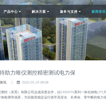
产品中心
解决方案
服务与支持
新闻资
特助力唯仪测控精密测试电力保
资讯
|
2026-05-29 08:08
控（东莞）有限公司达成深度合作，以EA900YN系列一体化钠电UPS
导体检测等场景，为实验室稳定运行筑牢高安全、长寿命、零中断的电力