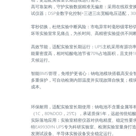
高可靠架构，守护实验数据精准无偏差：采用在线双变
试仪器；DSP全数字化控制+三进三出宽幅电压适配，3
零秒切换，杜绝实验中断风险：市电异常时毫秒级零秒
坏等实验室常见痛点，为长时间、高精密实验提供不间
高效节能，适配实验室长期运行：UPS主机采用有源功率
能量密度高，相对铅酸电池节省70%占地面积，且支持
天候运行。
智能BMS管理，免维护更省心：钠电池模块搭载高安全智
多重保护，可自动检测内部温度并实现故障自恢复；模
成本。
环保耐用，适配实验室长期使用：钠电池不含重金属等有
（1C，80%DOD，25℃），承诺质保5年，远超传
实际落地应用：实验室精密仪器对供电精度、稳定性要
特EA9930YN UPS专为科研实验室、检测实验室
发测试设备、半导体实验设备安全稳定运行。