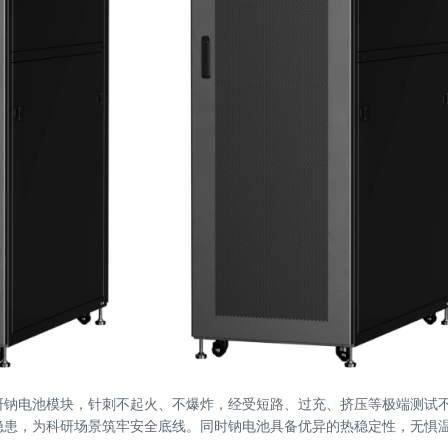
研钠电池模块，针刺不起火、不爆炸，经受短路、过充、挤压等极端测试
隐患，为科研场景筑牢安全底线。同时钠电池具备优异的热稳定性，无惧