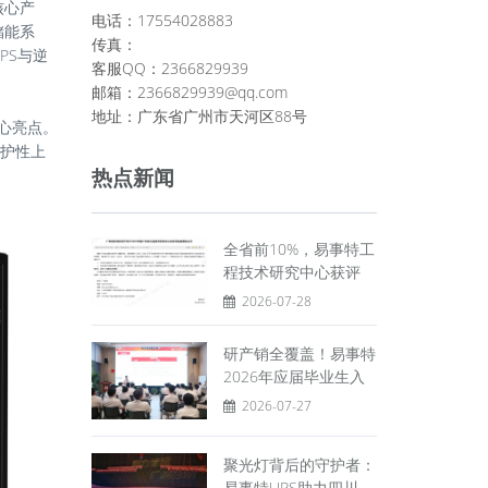
核心产
电话：17554028883
储能系
传真：
PS与逆
客服QQ：2366829939
邮箱：2366829939@qq.com
地址：广东省广州市天河区88号
核心亮点。
维护性上
热点新闻
：
全省前10%，易事特工
程技术研究中心获评
2026-07-28
研产销全覆盖！易事特
2026年应届毕业生入
2026-07-27
聚光灯背后的守护者：
易事特UPS助力四川