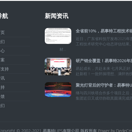
导航
新闻资讯
页
近日，广东省科技厅发布2025年
们
工程技术研究中心动态评估结果
材...
心
案
易起成长，共赴未来 七月风正好
支持
赴新程！一批怀揣理想、满怀热忱的
讯
持
继与四川铁塔合作多个项目之后
馈
集团近日又成功协助其圆满完成四川
们
Copyright © 2002-2021 易事特UPS有限公司 版权所有
Power by DedeCm