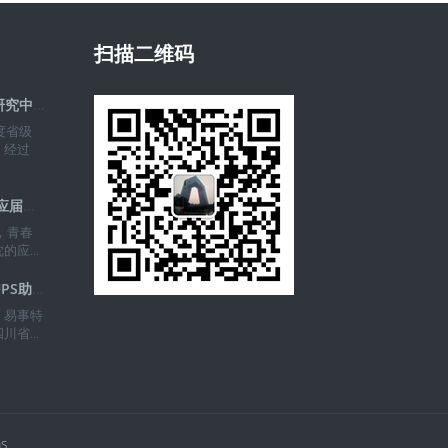
扫描二维码
全省前10%，易事特工程技术研究中心获评
度省级
。经过
研产销全覆盖！易事特2026年应届毕业生入
，青春
应...
聚光灯背后的守护者：易事特UPS助力四川
，易事特
省...
s