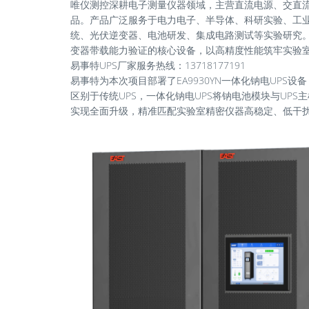
唯仪测控深耕电子测量仪器领域，主营直流电源、交直
品。产品广泛服务于电力电子、半导体、科研实验、工
统、光伏逆变器、电池研发、集成电路测试等实验研究。
变器带载能力验证的核心设备，以高精度性能筑牢实验
易事特UPS厂家服务热线：13718177191
易事特为本次项目部署了EA9930YN一体化钠电UP
区别于传统UPS，一体化钠电UPS将钠电池模块与UP
实现全面升级，精准匹配实验室精密仪器高稳定、低干